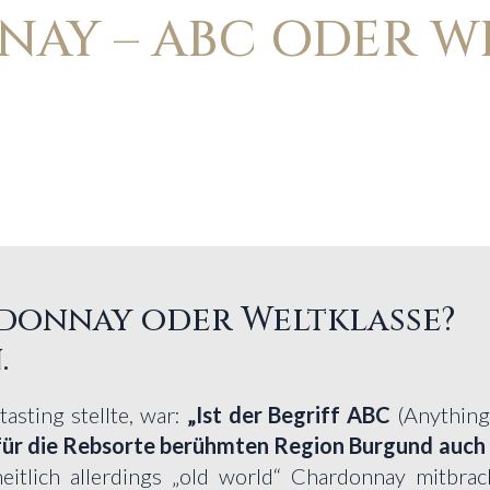
AY – ABC ODER WE
donnay oder Weltklasse?
.
tasting stellte, war:
„Ist der Begriff ABC
(Anythin
für die Rebsorte berühmten Region Burgund auch
tlich allerdings „old world“ Chardonnay mitbrach